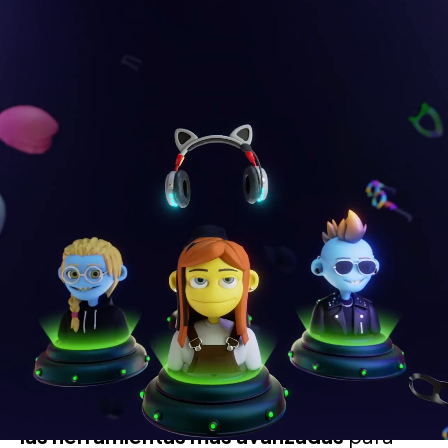
¿Por qué trabajar
con nosotros?
Un equipo que redefine el límite
: En
Lemon, el talento es clave. Trabajás junto
a personas apasionadas, con una mezcla
única de
innovación, visión y
experiencia
.
Tecnología y creatividad en su máxima
expresión
: Integramos
AI, blockchain y
las herramientas más avanzadas
para