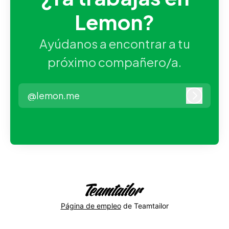
Lemon?
Ayúdanos a encontrar a tu
próximo compañero/a.
@lemon.me
Iniciar 
Página de empleo
de Teamtailor